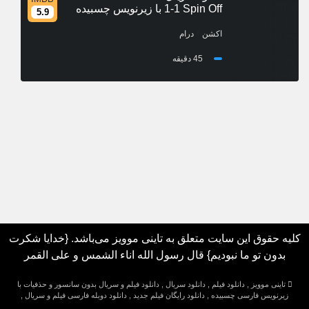
1-1 Spin Off با زیرنویس چسبیده
5.9
/
اکشن
درام
45 دقیقه
کلیه حقوق این سایت متعلق به تاینی موویز می‌باشد. {خدایا شکرت
بدون تو ما نبودیم} قال رسول الله اناء الشمس و علی القمر
تاینی موویز , دانلود فیلم , دانلود سریال , دانلود فیلم و سریال بدون سانسور و حذفیات با
زیرنویس فارسی چسبیده , دانلود رایگان فیلم جدید , دانلود دوبله فارسی فیلم و سریال ,