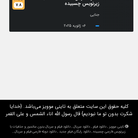
زیرنویس چسبیده
7.8
جنایی
06 ژانویه 2025
کلیه حقوق این سایت متعلق به تاینی موویز می‌باشد. {خدایا
شکرت بدون تو ما نبودیم} قال رسول الله اناء الشمس و علی القمر
تاینی موویز , دانلود فیلم , دانلود سریال , دانلود فیلم و سریال بدون سانسور و حذفیات با
زیرنویس فارسی چسبیده , دانلود رایگان فیلم جدید , دانلود دوبله فارسی فیلم و سریال ,