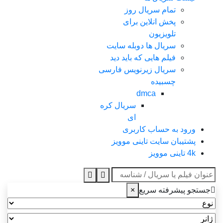
تمام سریال روز
پخش انلاین برای
تلویزیون
سریال ها دوبله سایت
فیلم هایی که باید دید
سریال زیرنویس فارسی
چسبیده
dmca
سریال کره
ای
ورود به حساب کاربری
پشتیبان سایت تاینی موویز
4k تاینی موویز
عنوان جستجو
جستجو پیشرفته سریع
×
نوع
ژانر