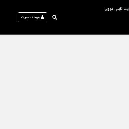
یت تاینی موویز
ورود/عضویت