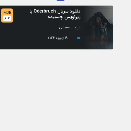
دانلود سریال Oderbruch با
IMDB
زیرنویس چسبیده
6.7
/
درام
معمایی
19 ژانویه 2024