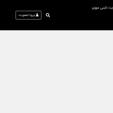
یت تاینی موویز
ورود/عضویت