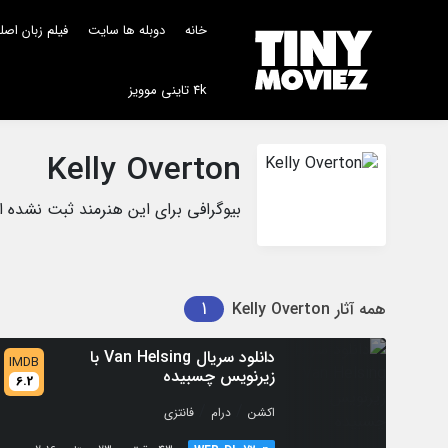
خانه
دوبله ها سایت
فیلم زبان اص
4k تاینی موویز
Kelly Overton
بیوگرافی برای این هنرمند ثبت نشده 
1
همه آثار
Kelly Overton
دانلود سریال Van Helsing با
IMDB
زیرنویس چسبیده
6.2
/
/
اکشن
درام
فانتزی