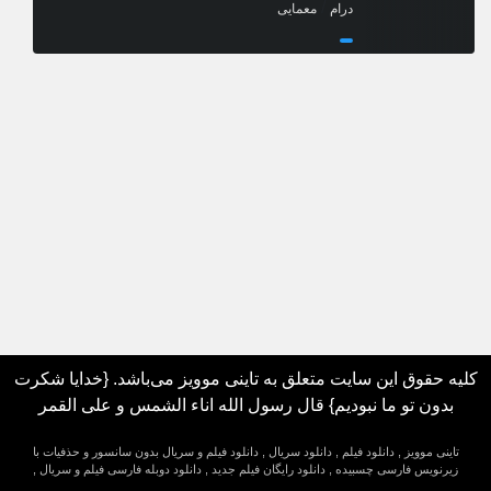
/
درام
معمایی
کلیه حقوق این سایت متعلق به تاینی موویز می‌باشد. {خدایا شکرت
بدون تو ما نبودیم} قال رسول الله اناء الشمس و علی القمر
تاینی موویز , دانلود فیلم , دانلود سریال , دانلود فیلم و سریال بدون سانسور و حذفیات با
زیرنویس فارسی چسبیده , دانلود رایگان فیلم جدید , دانلود دوبله فارسی فیلم و سریال ,