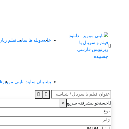
خانه
دوبله ها سایت
فیلم زبا
پشتیبان سایت تاینی موویز
4k تاین
عنوان جستجو
جستجو پیشرفته سریع
×
نوع
ژانر
امتیاز IMDB