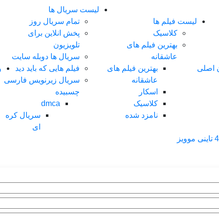
لیست سریال ها
لیست فیلم ها
تمام سریال روز
کلاسیک
پخش انلاین برای
بهترین فیلم های
تلویزیون
عاشقانه
سریال ها دوبله سایت
ن اصلی
بهترین فیلم های
فیلم هایی که باید دید
و
عاشقانه
سریال زیرنویس فارسی
اسکار
چسبیده
کلاسیک
dmca
نامزد شده
سریال کره
ای
ی موویز