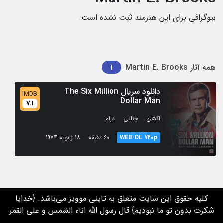
بیوگرافی برای این هنرمند ثبت نشده است.
1
همه آثار
Martin E. Brooks
دانلود سریال The Six Million
IMDB
Dollar Man
7.1
/
/
اکشن
جنایی
درام
WEB-DL 720p
60 دقیقه
18 ژانویه 1974
کلیه حقوق این سایت متعلق به تاینی موویز می‌باشد. {خدایا
شکرت بدون تو ما نبودیم} قال رسول الله اناء الشمس و علی القمر