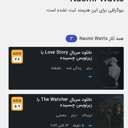
بیوگرافی برای این هنرمند ثبت نشده است.
2
همه آثار
Naomi Watts
دانلود سریال Love Story با
IMDB
زیرنویس چسبیده
7.6
/
/
درام
زندگی نامه
عاشقانه
دانلود سریال The Watcher با
IMDB
زیرنویس چسبیده
5.9
/
/
ترسناک
درام
معمایی
5 دقیقه
13 اکتبر 2022