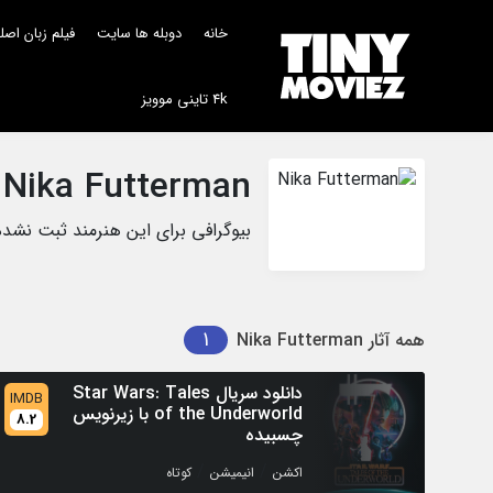
خانه
دوبله ها سایت
فیلم زبان اص
4k تاینی موویز
Nika Futterman
بیوگرافی برای این هنرمند ثبت نشد
1
همه آثار
Nika Futterman
دانلود سریال Star Wars: Tales
IMDB
of the Underworld با زیرنویس
8.2
چسبیده
/
/
اکشن
انیمیشن
کوتاه