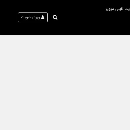
یت تاینی موویز
ورود/عضویت