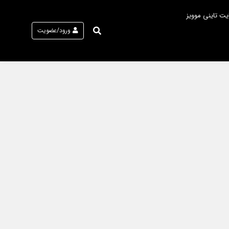
یت تاینی موویز
ورود/عضویت