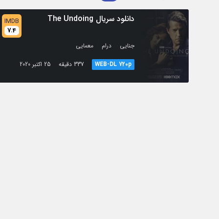
دانلود سریال The Undoing
IMDB
7.4
/
/
جنایی
درام
معمایی
WEB-DL 720p
337 دقیقه
25 اکتبر 2020