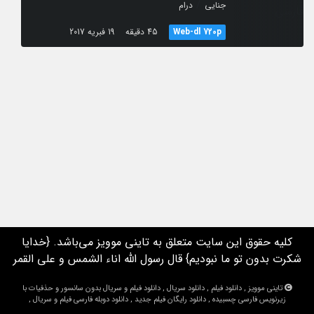
/
جنایی
درام
Web-dl 720p
45 دقیقه
19 فبریه 2017
کلیه حقوق این سایت متعلق به تاینی موویز می‌باشد. {خدایا
شکرت بدون تو ما نبودیم} قال رسول الله اناء الشمس و علی القمر
تاینی موویز , دانلود فیلم , دانلود سریال , دانلود فیلم و سریال بدون سانسور و حذفیات با
زیرنویس فارسی چسبیده , دانلود رایگان فیلم جدید , دانلود دوبله فارسی فیلم و سریال ,