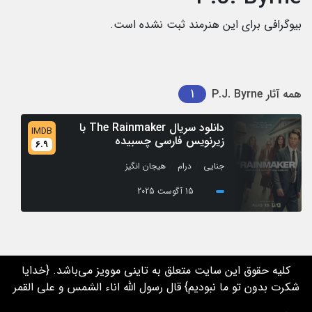
بیوگرافی برای این هنرمند ثبت نشده است.
1
همه آثار
P.J. Byrne
دانلود سریال The Rainmaker با
IMDB
زیرنویس فارسی چسبیده
6.9
/
/
جنایی
درام
هیجان انگیز
15 آگوست 2025
کلیه حقوق این سایت متعلق به تاینی موویز می‌باشد. {خدایا
شکرت بدون تو ما نبودیم} قال رسول الله اناء الشمس و علی القمر