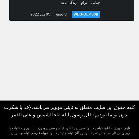
/
/
جنایی
درام
زندگی نامه
WEB-DL 480p
0 دقیقه
05 می 2022
کلیه حقوق این سایت متعلق به تاینی موویز می‌باشد. {خدایا شکرت
بدون تو ما نبودیم} قال رسول الله اناء الشمس و علی القمر
تاینی موویز , دانلود فیلم , دانلود سریال , دانلود فیلم و سریال بدون سانسور و حذفیات با
زیرنویس فارسی چسبیده , دانلود رایگان فیلم جدید , دانلود دوبله فارسی فیلم و سریال ,