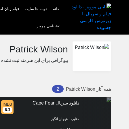
خانه
دوبله ها سایت
فیلم زبان ا
4k تاینی موویز
Patrick Wilson
بیوگرافی برای این هنرمند ثبت نشده
2
همه آثار
Patrick Wilson
دانلود سریال Cape Fear
IMDB
8.3
/
جنایی
هیجان انگیز