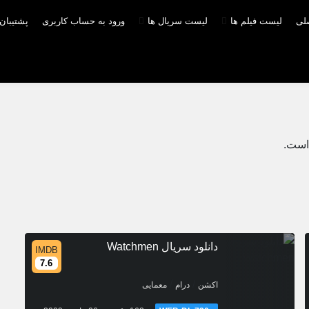
صلی
لیست فیلم ها
لیست سریال ها
ورود به حساب کاربری
پشتیبان
 است.
دانلود سریال Watchmen
IMDB
7.6
/
/
اکشن
درام
معمایی