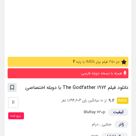
2
جز 250 فیلم برتر IMDb با رتبه
همراه با نسخه دوبله فارسی
دانلود فیلم The Godfather 1972 با دوبله اختصاصی
9.2
میانگین رای 1,694,603 نفر
از 10
R
کیفیت
BluRay 720p
بروز‌ شده
ژانر
جنایی
,
درام