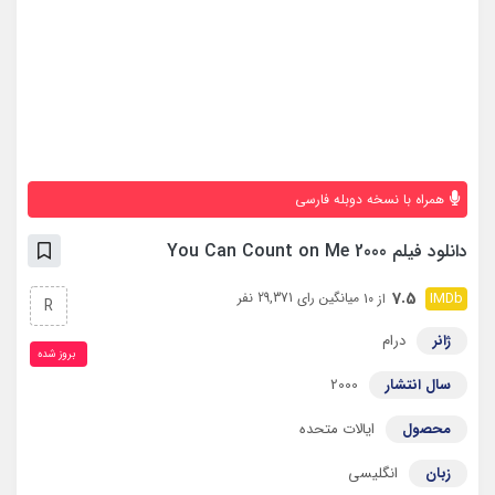
همراه با نسخه دوبله فارسی
دانلود فیلم You Can Count on Me 2000
7.5
میانگین رای 29,371 نفر
از 10
R
ژانر
درام
بروز‌ شده
سال انتشار
2000
محصول
ایالات متحده
زبان
انگلیسی