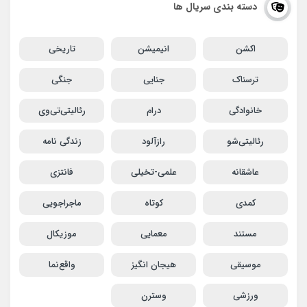
دسته بندی سریال ها
اکشن
انیمیشن
تاریخی
ترسناک
جنایی
جنگی
خانوادگی
درام
رئالیتی‌تی‌وی
رئالیتی‌شو
رازآلود
زندگی نامه
عاشقانه
علمی-تخیلی
فانتزی
کمدی
کوتاه
ماجراجویی
مستند
معمایی
موزیکال
موسیقی
هیجان انگیز
واقع‌نما
ورزشی
وسترن