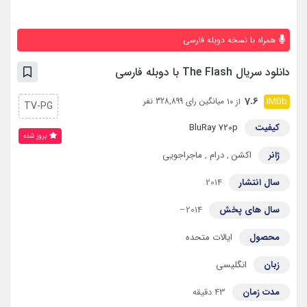
همراه با نسخه دوبله فارسی
دانلود سریال The Flash با دوبله فارسی
7.6
میانگین رای 328,899 نفر
از 10
TV-PG
کیفیت
BluRay 720p
بروز‌ شده
ژانر
اکشن
,
درام
,
ماجراجویی
سال انتشار
2014
سال های پخش
2014–
محصول
ایالات متحده
زبان
انگلیسی
مدت زمان
43 دقیقه