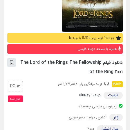
10
جز 250 فیلم برتر IMDb با رتبه
همراه با نسخه دوبله فارسی
دانلود فیلم The Lord of the Rings The Fellowship
of the Ring 2001
8.8
میانگین رای 1,721,858 نفر
از 10
PG-13
کیفیت
BluRay 1080p
بروز‌ شده
زیرنویس فارسی چسبیده
ژانر
اکشن
,
درام
,
ماجراجویی
سال انتشار
2001