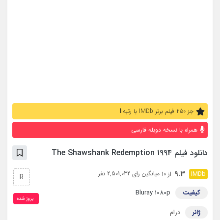
1
جز 250 فیلم برتر IMDb با رتبه
همراه با نسخه دوبله فارسی
دانلود فیلم The Shawshank Redemption 1994
9.3
میانگین رای 2,501,032 نفر
از 10
R
کیفیت
Bluray 1080p
بروز‌ شده
ژانر
درام