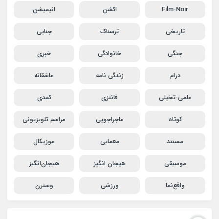
Film-Noir
اکشن
انیمیشن
تاریخی
ترسناک
جنایی
جنگی
خانوادگی
خبری
درام
زندگی نامه
عاشقانه
علمی-تخیلی
فانتزی
کمدی
کوتاه
ماجراجویی
مراسم تلویزیونی
مستند
معمایی
موزیکال
موسیقی
هیجان انگیز
هیجان‌انگیز
واقع‌نما
ورزشی
وسترن