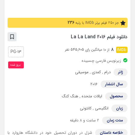
236
جز 250 فیلم برتر IMDb با رتبه
دانلود فیلم La La Land 2016
8
میانگین رای 545,605 نفر
از 10
PG-13
زیرنویس فارسی چسبیده
بروز‌ شده
ژانر
درام
,
کمدی
,
موسیقی
سال انتشار
2016
محصول
ایالات متحده
,
هنگ کنگ
زبان
انگلیسی
,
کانتونی
مدت زمان
2 ساعت و 8 دقیقه
خلاصه داستان
شزل در دوران تحصیل خود در دانشگاه هاروارد با