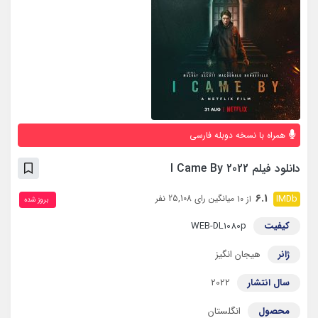
همراه با نسخه دوبله فارسی
دانلود فیلم I Came By 2022
6.1
میانگین رای 25,108 نفر
از 10
بروز‌ شده
کیفیت
WEB-DL1080p
ژانر
هیجان انگیز
سال انتشار
2022
محصول
انگلستان