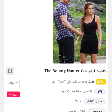
دانلود فیلم The Bounty Hunter 2010
5.5
میانگین رای 131,822 نفر
از 10
PG-13
ژانر
اکشن
,
عاشقانه
,
کمدی
بروز‌ شده
سال انتشار
2010
محصول
ایالات متحده