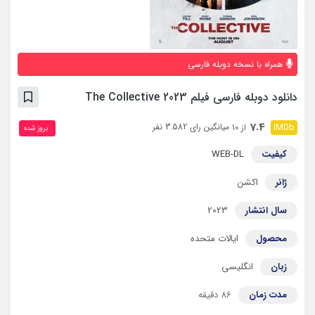
همراه با نسخه دوبله فارسی
دانلود دوبله فارسی فیلم The Collective 2023
7.4
میانگین رای 3.582 نفر
از 10
بروز‌ شده
کیفیت
WEB-DL
ژانر
اکشن
سال انتشار
2023
محصول
ایالات متحده
زبان
انگلیسی
مدت زمان
86 دقیقه