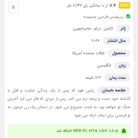
7.4
میانگین رای 8,647 نفر
از 10
R
زیرنویس فارسی چسبیده
ژانر
اکشن
,
درام
,
ماجراجویی
سال انتشار
2026
محصول
ایالات متحده آمریکا
زبان
انگلیسی
مدت زمان
123 دقیقه
خلاصه داستان
رابین هود که پس از یک زندگی جنایت و قتل با
گذشته خود دست و پنجه نرم می کند، پس از نبردی که فکر می کرد آخرین
جنگ او خواهد بود، به شدت مجروح می شود. در دستان یک زن مرموز، به
او فرصتی برای نجات ارائه می شود.
WEB-DL x265 10bit 1080p اضافه شد