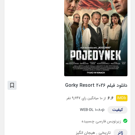
دانلود فیلم Gorky Resort 2026
6.6
میانگین رای 9,647 نفر
از 10
کیفیت
WEB-DL 1080p
زیرنویس فارسی چسبیده
ژانر
تاریخی
,
هیجان انگیز