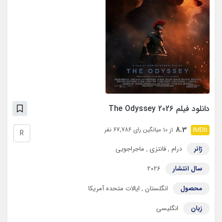
دانلود فیلم The Odyssey 2026
8.3
میانگین رای 67,786 نفر
از 10
R
ژانر
درام
,
فانتزی
,
ماجراجویی
سال انتشار
2026
محصول
انگلستان
,
ایالات متحده آمریکا
زبان
انگلیسی