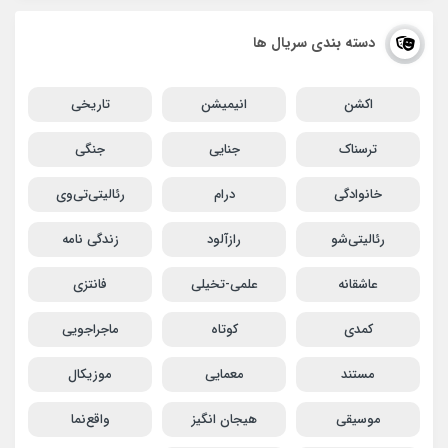
دسته بندی سریال ها
اکشن
انیمیشن
تاریخی
ترسناک
جنایی
جنگی
خانوادگی
درام
رئالیتی‌تی‌وی
رئالیتی‌شو
رازآلود
زندگی نامه
عاشقانه
علمی-تخیلی
فانتزی
کمدی
کوتاه
ماجراجویی
مستند
معمایی
موزیکال
موسیقی
هیجان انگیز
واقع‌نما