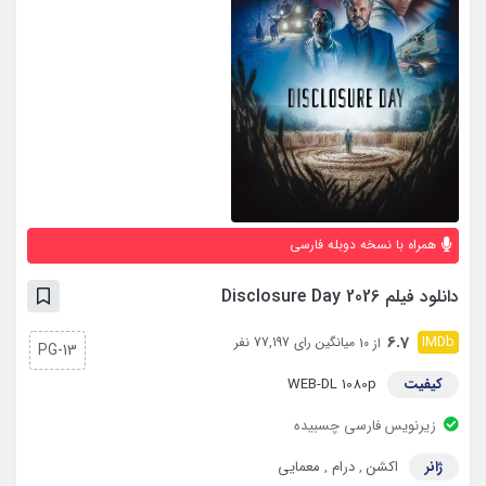
همراه با نسخه دوبله فارسی
دانلود فیلم Disclosure Day 2026
6.7
میانگین رای 77,197 نفر
از 10
PG-13
کیفیت
WEB-DL 1080p
زیرنویس فارسی چسبیده
ژانر
اکشن
,
درام
,
معمایی