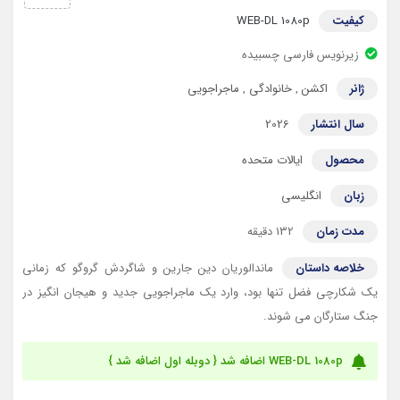
کیفیت
WEB-DL 1080p
زیرنویس فارسی چسبیده
ژانر
اکشن
,
خانوادگی
,
ماجراجویی
سال انتشار
2026
محصول
ایالات متحده
زبان
انگلیسی
مدت زمان
132 دقیقه
خلاصه داستان
ماندالوریان دین جارین و شاگردش گروگو که زمانی
یک شکارچی فضل تنها بود، وارد یک ماجراجویی جدید و هیجان انگیز در
جنگ ستارگان می شوند.
WEB-DL 1080p اضافه شد { دوبله اول اضافه شد }