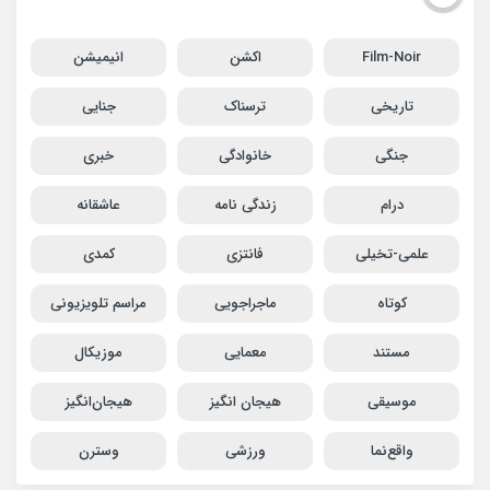
Film-Noir
اکشن
انیمیشن
تاریخی
ترسناک
جنایی
جنگی
خانوادگی
خبری
درام
زندگی نامه
عاشقانه
علمی-تخیلی
فانتزی
کمدی
کوتاه
ماجراجویی
مراسم تلویزیونی
مستند
معمایی
موزیکال
موسیقی
هیجان انگیز
هیجان‌انگیز
واقع‌نما
ورزشی
وسترن