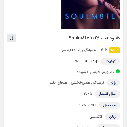
دانلود فیلم Soulm8te 2026
6.6
میانگین رای 8,647 نفر
از 10
کیفیت
WEB-DL 1080p
زیرنویس فارسی چسبیده
ژانر
ترسناک
,
علمی-تخیلی
,
هیجان انگیز
سال انتشار
2025
محصول
ایالات متحده
زبان
انگلیسی