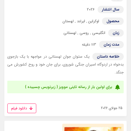
سال انتشار
2026
محصول
اوکراین
,
ایرلند
,
لهستان
زبان
انگلیسی
,
روسی
,
لهستانی
مدت زمان
113 دقیقه
خلاصه داستان
یک ستوان جوان لهستانی در مواجهه با یک بازجوی
بدخواه در اردوگاه اسیران جنگی شوروی، برای جان خود و روح کشورش می
جنگد.
برای اولین بار از رسانه تاینی موویز { زیرنویس چسبیده }
دانلود فیلم
25 جولای 2026