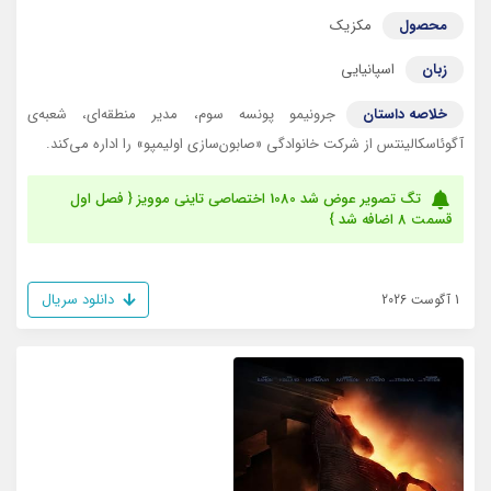
محصول
مکزیک
زبان
اسپانیایی
خلاصه داستان
جرونیمو پونسه سوم، مدیر منطقه‌ای، شعبه‌ی
آگوئاسکالینتس از شرکت خانوادگی «صابون‌سازی اولیمپو» را اداره می‌کند.
تگ تصویر عوض شد 1080 اختصاصی تاینی موویز { فصل اول
قسمت 8 اضافه شد }
دانلود سریال
1 آگوست 2026