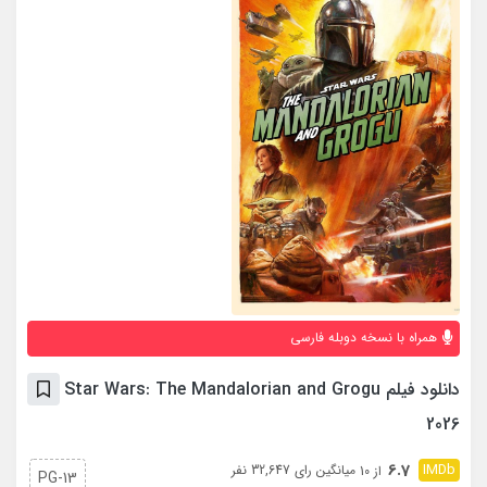
همراه با نسخه دوبله فارسی
دانلود فیلم Star Wars: The Mandalorian and Grogu
2026
6.7
میانگین رای 32,647 نفر
از 10
PG-13