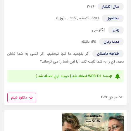
سال انتشار
2026
محصول
ایالات متحده
,
کانادا
,
نیوزلند
زبان
انگلیسی
مدت زمان
145 دقیقه
خلاصه داستان
اگر بفهمید ما تنها نیستیم، اگر کسی به شما نشان
دهد، آن را به شما ثابت کند، آیا این شما را می ترساند؟
WEB-DL 1080p اضافه شد { دوبله اول اضافه شد }
دانلود فیلم
25 جولای 2026