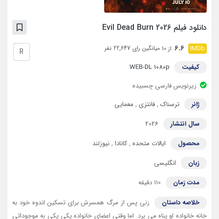
دانلود فیلم Evil Dead Burn 2026
6.6
میانگین رای 22,647 نفر
از 10
R
کیفیت
WEB-DL 1080p
زیرنویس فارسی چسبیده
ژانر
ترسناک
,
فانتزی
,
معمایی
سال انتشار
2026
محصول
ایالات متحده
,
کانادا
,
نیوزلند
زبان
انگلیسی
مدت زمان
110 دقیقه
خلاصه داستان
زنی پس از مرگ همسرش برای تسکین اندوه خود به
خانه خانواده او پناه می برد. اما وقتی اعضای خانواده یکی یکی به موجوداتی