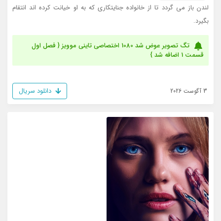
لندن باز می گردد تا از خانواده جنایتکاری که به او خیانت کرده اند انتقام
بگیرد.
تگ تصویر عوض شد 1080 اختصاصی تاینی موویز { فصل اول
قسمت 1 اضافه شد }
دانلود سریال
3 آگوست 2026