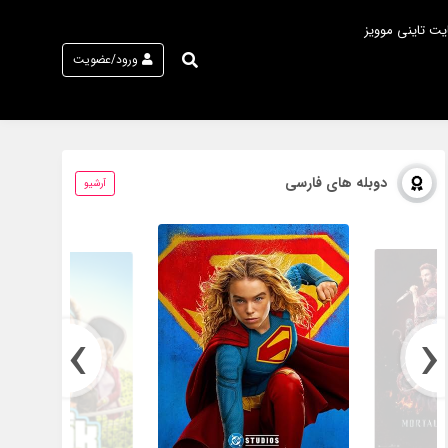
یت تاینی موویز
ورود/عضویت
دوبله های فارسی
آرشیو
›
‹