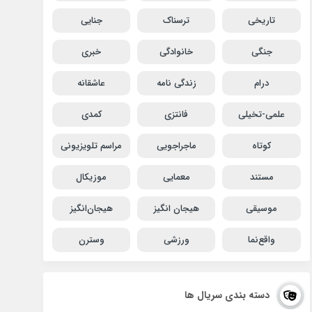
تاریخی
ترسناک
جنایی
جنگی
خانوادگی
خبری
درام
زندگی نامه
عاشقانه
علمی-تخیلی
فانتزی
کمدی
کوتاه
ماجراجویی
مراسم تلویزیونی
مستند
معمایی
موزیکال
موسیقی
هیجان انگیز
هیجان‌انگیز
واقع‌نما
ورزشی
وسترن
دسته بندی سریال ها