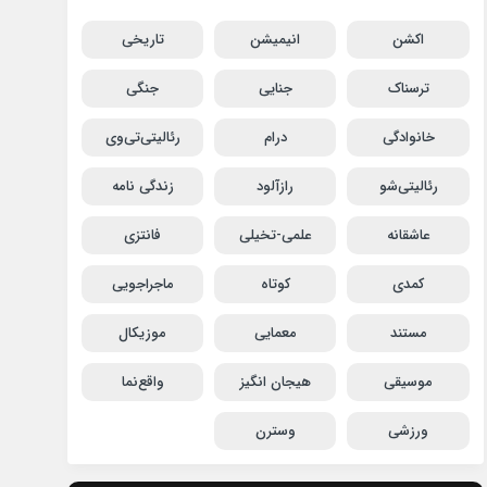
اکشن
انیمیشن
تاریخی
ترسناک
جنایی
جنگی
خانوادگی
درام
رئالیتی‌تی‌وی
رئالیتی‌شو
رازآلود
زندگی نامه
عاشقانه
علمی-تخیلی
فانتزی
کمدی
کوتاه
ماجراجویی
مستند
معمایی
موزیکال
موسیقی
هیجان انگیز
واقع‌نما
ورزشی
وسترن