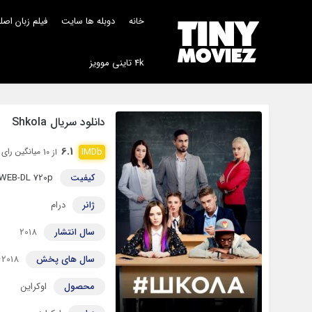
خانه
دوبله ها سایت
فیلم زبان اص
4k تاینی موویز
دانلود سریال Shkola
6.1
میانگین رای 101.524 نفر
از 10
کیفیت
WEB-DL 720p
ژانر
درام
سال انتشار
2018
سال های پخش
2018–2019
محصول
اوکراین