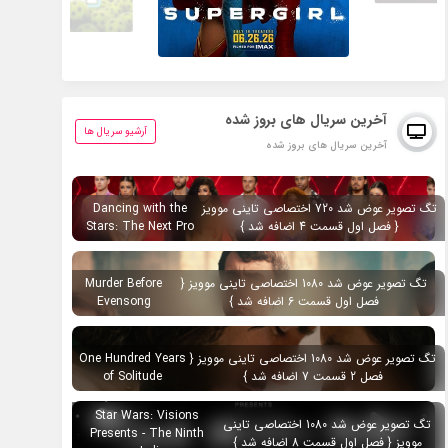
آخرین سریال های بروز شده
آرشیو سریال ها
آخرین سریال های بروز شده
تگ تصویر عوض شد 720 اختصاصی تاینی موویز
Dancing with the
{ فصل اول قسمت 4 اضافه شد }
Stars: The Next Pro
تگ تصویر عوض شد 1080 اختصاصی تاینی موویز {
Murder Before
فصل اول قسمت 6 اضافه شد }
Evensong
تگ تصویر عوض شد 1080 اختصاصی تاینی موویز {
One Hundred Years
فصل 2 قسمت 7 اضافه شد }
of Solitude
Star Wars: Visions
تگ تصویر عوض شد 1080 اختصاصی تاینی
Presents - The Ninth
موویز { فصل اول قسمت 8 اضافه شد }