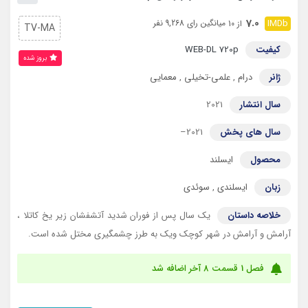
7.0
میانگین رای 9,268 نفر
از 10
TV-MA
کیفیت
WEB-DL 720p
بروز‌ شده
ژانر
درام
,
علمی-تخیلی
,
معمایی
سال انتشار
2021
سال های پخش
2021–
محصول
ایسلند
زبان
ایسلندی
,
سوئدی
خلاصه داستان
یک سال پس از فوران شدید آتشفشان زیر یخ کاتلا ،
آرامش و آرامش در شهر کوچک ویک به طرز چشمگیری مختل شده است.
فصل 1 قسمت 8 آخر اضافه شد