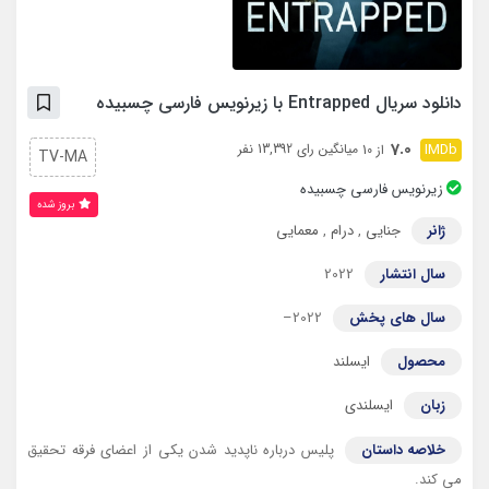
دانلود سریال Entrapped با زیرنویس فارسی چسبیده
7.0
میانگین رای 13,392 نفر
از 10
TV-MA
زیرنویس فارسی چسبیده
بروز‌ شده
ژانر
جنایی
,
درام
,
معمایی
سال انتشار
2022
سال های پخش
2022–
محصول
ایسلند
زبان
ایسلندی
خلاصه داستان
پلیس درباره ناپدید شدن یکی از اعضای فرقه تحقیق
می کند.