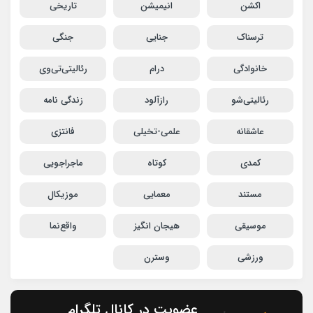
اکشن
انیمیشن
تاریخی
ترسناک
جنایی
جنگی
خانوادگی
درام
رئالیتی‌تی‌وی
رئالیتی‌شو
رازآلود
زندگی نامه
عاشقانه
علمی-تخیلی
فانتزی
کمدی
کوتاه
ماجراجویی
مستند
معمایی
موزیکال
موسیقی
هیجان انگیز
واقع‌نما
ورزشی
وسترن
عضویت در کانال تلگرام