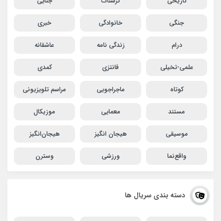
تاریخی
ترسناک
جنایی
جنگی
خانوادگی
خبری
درام
زندگی نامه
عاشقانه
علمی-تخیلی
فانتزی
کمدی
کوتاه
ماجراجویی
مراسم تلویزیونی
مستند
معمایی
موزیکال
موسیقی
هیجان انگیز
هیجان‌انگیز
واقع‌نما
ورزشی
وسترن
دسته بندی سریال ها