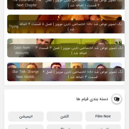
تگ تصویر عوض شد 1080 اختصاصی تاینی موویز { فصل
The Librarians: The
2 قسمت 1 اضافه شد }
Next Chapter
تگ تصویر عوض شد 1080 اختصاصی تاینی موویز { فصل 5 قسمت 4 اضافه
Trying
شد }
تگ تصویر عوض شد اختصاصی تاینی موویز { فصل 3 قسمت 3
Colin from
اضافه شد }
Accounts
تگ تصویر عوض شد 1080 اختصاصی تاینی موویز { فصل 4
Star Trek: Strange
قسمت 3 اضافه شد }
New Worlds
دسته بندی فیلم ها
Film-Noir
اکشن
انیمیشن