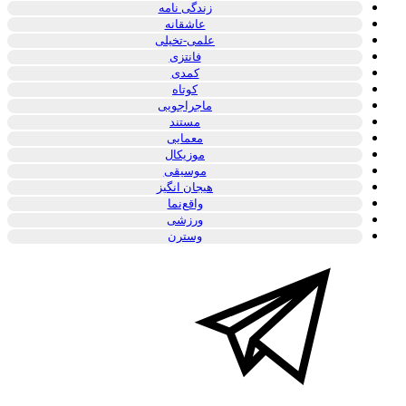
زندگی نامه
عاشقانه
علمی-تخیلی
فانتزی
کمدی
کوتاه
ماجراجویی
مستند
معمایی
موزیکال
موسیقی
هیجان انگیز
واقع‌نما
ورزشی
وسترن