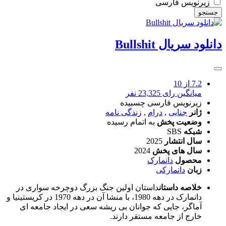
زیرنویس فارسی
جستجو
دانلود سریال Bullshit
7.2
از 10
میانگین رای 23,325 نفر
زیرنویس فارسی چسبیده
ژانر
جنایی
,
درام
,
زندگی نامه
وضعیت پخش
به اتمام رسیده
شبکه
SBS
سال انتشار
2025
سال های پخش
2024
محصول
دانمارک
زبان
دانمارکی
خلاصه داستان
داستان اولین جنگ بزرگ دوچرخه سواری در
دانمارک در دهه 1980، با منشا آن در دهه 1970 در کریستینیا و
آماگر، جایی که جوانان بی ریشه سعی در ایجاد جامعه ای
خارج از جامعه مستقر دارند.