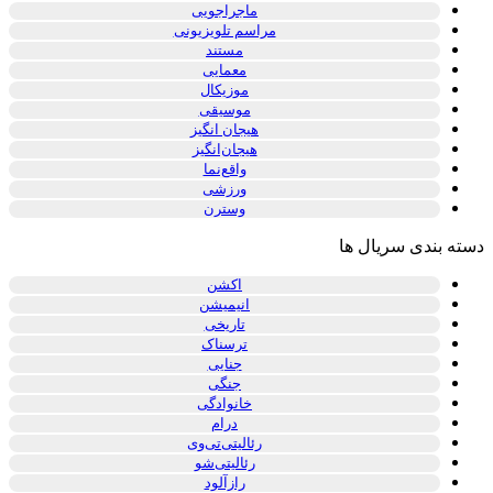
ماجراجویی
مراسم تلویزیونی
مستند
معمایی
موزیکال
موسیقی
هیجان انگیز
هیجان‌انگیز
واقع‌نما
ورزشی
وسترن
دسته بندی سریال ها
اکشن
انیمیشن
تاریخی
ترسناک
جنایی
جنگی
خانوادگی
درام
رئالیتی‌تی‌وی
رئالیتی‌شو
رازآلود