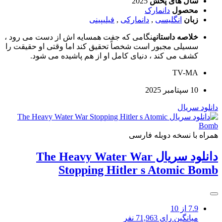
سال های پخش
2025
محصول
دانمارک
زبان
انگلیسی
,
دانمارکی
,
فیلیپینی
خلاصه داستان
هنگامی که جفت همسایه اش از دست می رود ،
سسیلی مجبور است شخصاً تحقیق کند اما وقتی او حقیقت را
کشف می کند ، دنیای کامل او از هم پاشیده می شود.
TV-MA
10 سپتامبر 2025
دانلود سریال
همراه با نسخه دوبله فارسی
دانلود سریال The Heavy Water War
Stopping Hitler s Atomic Bomb
7.9
از 10
میانگین رای 71,963 نفر