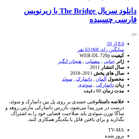
دانلود سریال The Bridge با زیرنویس
فارسی چسبیده
8.6
از 10
میانگین رای 63,068 نفر
کیفیت
WEB-DL 720p
ژانر
جنایی
,
معمایی
,
هیجان انگیز
سال انتشار
2011
سال های پخش
2011–2018
محصول
آلمان
,
دانمارک
,
سوئد
زبان
دانمارکی
,
سوئدی
مدت زمان
60 دقیقه
خلاصه داستان
وقتی جسدی بر روی پل بین دانمارک و سوئد،
درست در مرز پیدا می‌شود، بازرس دانمارکی مارتین روهد و
ساگا نورن سوئدی باید صلاحیت قضایی خود را به اشتراک
بگذارند و برای یافتن قاتل با یکدیگر همکاری کنند.
TV-MA
بروز‌ شده