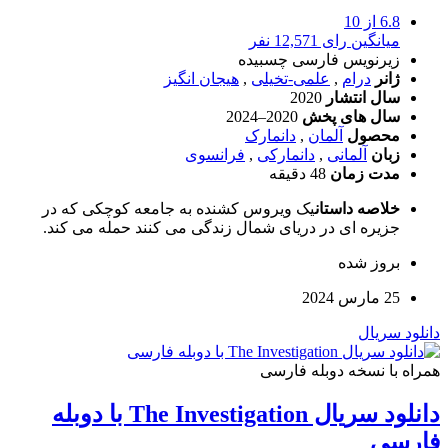
6.8
از 10
میانگین رای 12,571 نفر
زیرنویس فارسی چسبیده
ژانر
درام
,
علمی-تخیلی
,
هیجان انگیز
سال انتشار
2020
سال های پخش
2020–2024
محصول
آلمان
,
دانمارک
زبان
آلمانی
,
دانمارکی
,
فرانسوی
مدت زمان
48 دقیقه
خلاصه داستان
یک ویروس کشنده به جامعه کوچکی که در
جزیره ای در دریای شمال زندگی می کنند حمله می کند.
بروز‌ شده
25 مارس 2024
دانلود سریال
همراه با نسخه دوبله فارسی
دانلود سریال The Investigation با دوبله
فارسی