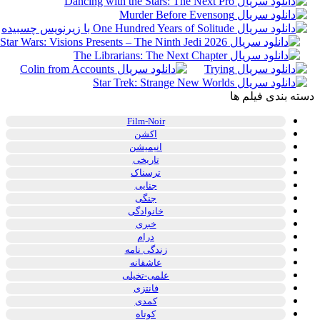
دسته بندی فیلم ها
Film-Noir
اکشن
انیمیشن
تاریخی
ترسناک
جنایی
جنگی
خانوادگی
خبری
درام
زندگی نامه
عاشقانه
علمی-تخیلی
فانتزی
کمدی
کوتاه