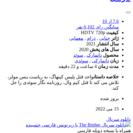
7.6
از 10
میانگین رای 6,102 نفر
کیفیت
HDTV 720p
ژانر
جنایی
,
درام
,
معمایی
سال انتشار
2021
سال های پخش
2020
محصول
دانمارک
,
سوئد
زبان
دانمارکی
,
سوئدی
مدت زمان
4 ساعت و 22 دقیقه
خلاصه داستان
واحد قتل پلیس کپنهاگ، به ریاست ینس مولر،
تلاش می کند تا قتل کیم وال، روزنامه نگار سوئدی را حل
کند.
بروز‌ شده
15 می 2022
دانلود سریال
همراه با نسخه دوبله فارسی