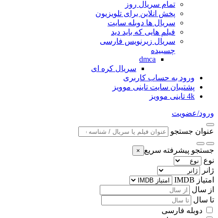
تمام سریال روز
پخش انلاین برای تلویزیون
سریال ها دوبله سایت
فیلم هایی که باید دید
سریال زیرنویس فارسی
چسبیده
dmca
سریال کره ای
ورود به حساب کاربری
پشتیبان سایت تاینی موویز
4k تاینی موویز
ورود/عضویت
عنوان جستجو
جستجو پیشرفته سریع
×
نوع
ژانر
امتیاز IMDB
از سال
تا سال
دوبله فارسی