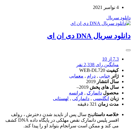
4 نوامبر 2021
دانلود سریال
دانلود سریال DNA دی ان ای
7.3
از 10
میانگین رای 2,338 نفر
کیفیت
WEB-DL720
ژانر
جنایی
,
درام
,
معمایی
سال انتشار
2019
سال های پخش
2019–
محصول
دانمارک
,
فرانسه
زبان
انگلیسی
,
دانمارکی
,
لهستانی
مدت زمان
321 دقیقه
خلاصه داستان
پنج سال پس از ناپدید شدن دخترش ، رولف
افسر پلیس دانمارک نقص مهلکی در پایگاه داده DNA کشف
می کند و ممکن است سرانجام بتواند او را پیدا کند.