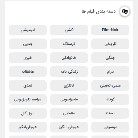
دسته بندی فیلم ها
Film-Noir
اکشن
انیمیشن
تاریخی
ترسناک
جنایی
جنگی
خانوادگی
خبری
درام
زندگی نامه
عاشقانه
علمی-تخیلی
فانتزی
کمدی
کوتاه
ماجراجویی
مراسم تلویزیونی
مستند
معمایی
موزیکال
موسیقی
هیجان انگیز
هیجان‌انگیز