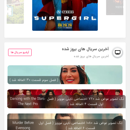
آخرین سریال های بروز شده
آرشیو سریال ها
آخرین سریال های بروز شده
{ فصل سوم قسمت 30 اضافه شد }
تگ تصویر عوض شد 720 اختصاصی تاینی موویز { فصل
Dancing with the Stars:
اول قسمت 4 اضافه شد }
The Next Pro
تگ تصویر عوض شد 1080 اختصاصی تاینی موویز { فصل اول
Murder Before
قسمت 6 اضافه شد }
Evensong