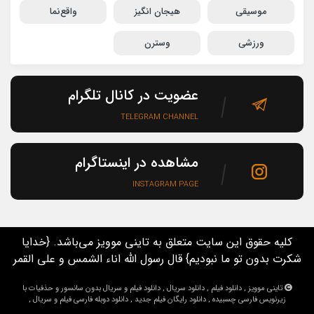
موسیقی
هیجان انگیز
واقع‌نما
ورزشی
وسترن
عضویت در کانال تلگرام
TELEGRAM CHANNEL
مشاهده در اینستاگرام
INSTAGRAM PAGE
کلیه حقوق این سایت متعلق به تاینی موویز می‌باشد. {خدایا
شکرت بدون تو ما نبودیم} قال رسول الله اناء الشمس و علی القمر
تاینی موویز , دانلود فیلم , دانلود سریال , دانلود فیلم و سریال بدون سانسور و حذفیات با
زیرنویس فارسی چسبیده , دانلود رایگان فیلم جدید , دانلود دوبله فارسی فیلم و سریال ,