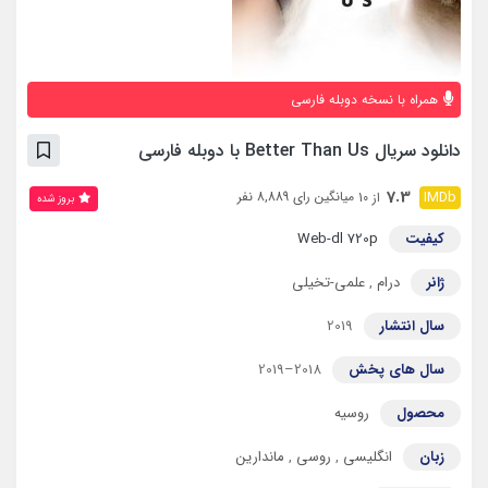
همراه با نسخه دوبله فارسی
دانلود سریال Better Than Us با دوبله فارسی
7.3
میانگین رای 8,889 نفر
از 10
بروز‌ شده
کیفیت
Web-dl 720p
ژانر
درام
,
علمی-تخیلی
سال انتشار
2019
سال های پخش
2018–2019
محصول
روسیه
زبان
انگلیسی
,
روسی
,
ماندارین