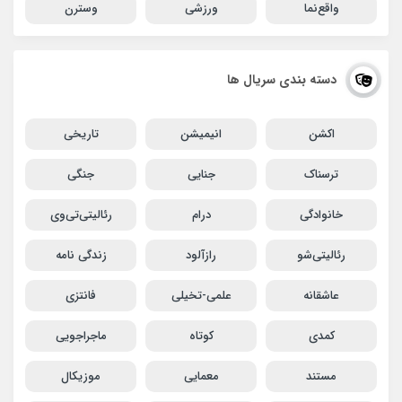
واقع‌نما
ورزشی
وسترن
دسته بندی سریال ها
اکشن
انیمیشن
تاریخی
ترسناک
جنایی
جنگی
خانوادگی
درام
رئالیتی‌تی‌وی
رئالیتی‌شو
رازآلود
زندگی نامه
عاشقانه
علمی-تخیلی
فانتزی
کمدی
کوتاه
ماجراجویی
مستند
معمایی
موزیکال