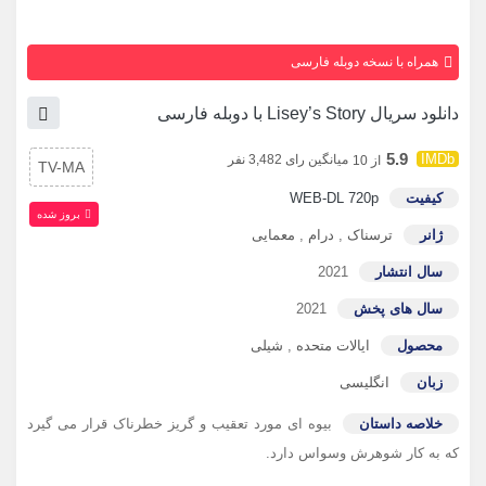
همراه با نسخه دوبله فارسی
دانلود سریال Lisey’s Story با دوبله فارسی
5.9
میانگین رای 3,482 نفر
از 10
TV-MA
کیفیت
WEB-DL 720p
بروز‌ شده
ژانر
ترسناک
,
درام
,
معمایی
سال انتشار
2021
سال های پخش
2021
محصول
ایالات متحده
,
شیلی
زبان
انگلیسی
خلاصه داستان
بیوه ای مورد تعقیب و گریز خطرناک قرار می گیرد
که به کار شوهرش وسواس دارد.