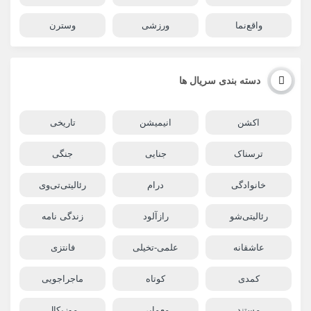
واقع‌نما
ورزشی
وسترن
دسته بندی سریال ها
اکشن
انیمیشن
تاریخی
ترسناک
جنایی
جنگی
خانوادگی
درام
رئالیتی‌تی‌وی
رئالیتی‌شو
رازآلود
زندگی نامه
عاشقانه
علمی-تخیلی
فانتزی
کمدی
کوتاه
ماجراجویی
مستند
معمایی
موزیکال