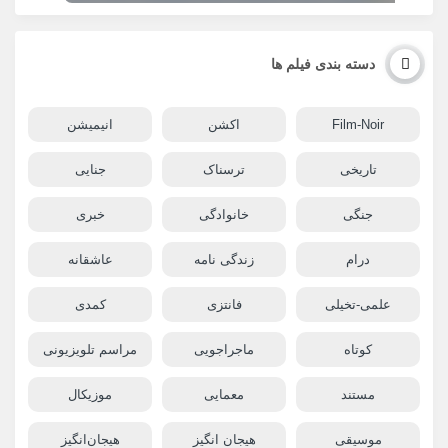
دسته بندی فیلم ها
Film-Noir
اکشن
انیمیشن
تاریخی
ترسناک
جنایی
جنگی
خانوادگی
خبری
درام
زندگی نامه
عاشقانه
علمی-تخیلی
فانتزی
کمدی
کوتاه
ماجراجویی
مراسم تلویزیونی
مستند
معمایی
موزیکال
موسیقی
هیجان انگیز
هیجان‌انگیز