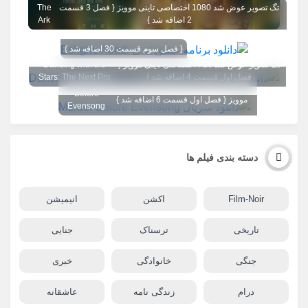
تگ تصویر عوض شد 1080 اختصاصی تاینی موویز { فصل 3 قسمت
The
2 اضافه شد }
Ark
{ فصل سوم قسمت 30 اضافه شد }
تگ تصویر عوض شد 720 اختصاصی تاینی موویز {
Dancing with the
فصل اول قسمت 4 اضافه شد }
Stars: The Next Pro
Murder
تگ تصویر عوض شد 1080 اختصاصی تاینی
Before
موویز { فصل اول قسمت 6 اضافه شد }
Evensong
دسته بندی فیلم ها
Film-Noir
اکشن
انیمیشن
تاریخی
ترسناک
جنایی
جنگی
خانوادگی
خبری
درام
زندگی نامه
عاشقانه