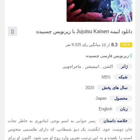
دانلود انیمه Jujutsu Kaisen با زیرنویس چسبیده
8.3
میانگین رای 9.325 نفر
از 10
زیرنویس فارسی چسبیده
ژانر
اکشن
,
انیمیشن
,
ماجراجویی
شبکه
MBS
سال های پخش
2020
محصول
Japan
زبان
English
خلاصه داستان
پسر جوانی به اسم یوجی ایتادوری به خاطر نجات
جان دوست خود، انگشت یک دیو شیطانی، که دارای طلسمی منحوس
است را بلعیده و به این ترتیب نفرین وارد روح او می شود. اکنون او برای