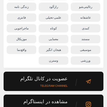
رئالیتی‌شو
رازآلود
زندگی نامه
عاشقانه
علمی-تخیلی
فانتزی
کمدی
کوتاه
ماجراجویی
مستند
معمایی
موزیکال
موسیقی
هیجان انگیز
واقع‌نما
ورزشی
وسترن
عضویت در کانال تلگرام
TELEGRAM CHANNEL
مشاهده در اینستاگرام