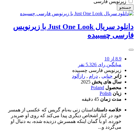
زیرنویس فارسی
جستجو
دانلود سریال Just One Look با زیرنویس
فارسی چسبیده
8.9
از 10
میانگین رای 5.326 نفر
زیرنویس فارسی چسبیده
ژانر
جنایی
,
درام
,
رازآلود
سال های پخش
2025
محصول
Poland
زبان
Polish
مدت زمان
45 دقیقه
خلاصه داستان
داستان زنی به‌نام گریس که عکسی از همسر
خود در کنار اشخاص دیگری پیدا می‌کند که روی او ضربدر
خورده. او با گمان اینکه همسرش دزدیده شده، به دنبال او
می‌گردد و...