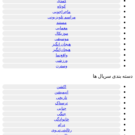
کمدی
کوتاه
ماجراجویی
مراسم تلویزیونی
مستند
معمایی
موزیکال
موسیقی
هیجان انگیز
هیجان‌انگیز
واقع‌نما
ورزشی
وسترن
دسته بندی سریال ها
اکشن
انیمیشن
تاریخی
ترسناک
جنایی
جنگی
خانوادگی
درام
رئالیتی‌تی‌وی