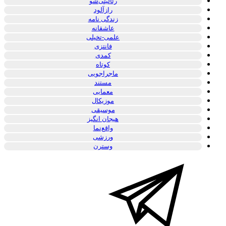
رئالیتی‌شو
رازآلود
زندگی نامه
عاشقانه
علمی-تخیلی
فانتزی
کمدی
کوتاه
ماجراجویی
مستند
معمایی
موزیکال
موسیقی
هیجان انگیز
واقع‌نما
ورزشی
وسترن