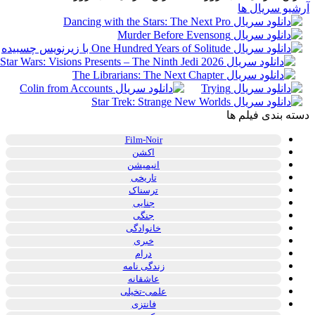
آرشیو سریال ها
دسته بندی فیلم ها
Film-Noir
اکشن
انیمیشن
تاریخی
ترسناک
جنایی
جنگی
خانوادگی
خبری
درام
زندگی نامه
عاشقانه
علمی-تخیلی
فانتزی