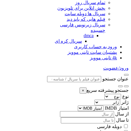
تمام سریال روز
پخش انلاین برای تلویزیون
سریال ها دوبله سایت
فیلم هایی که باید دید
سریال زیرنویس فارسی
چسبیده
dmca
سریال کره ای
ورود به حساب کاربری
پشتیبان سایت تاینی موویز
4k تاینی موویز
ورود/عضویت
عنوان جستجو
جستجو پیشرفته سریع
×
نوع
ژانر
امتیاز IMDB
از سال
تا سال
دوبله فارسی