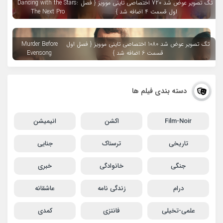
تگ تصویر عوض شد 720 اختصاصی تاینی موویز { فصل
Dancing with the Stars:
اول قسمت 4 اضافه شد }
The Next Pro
تگ تصویر عوض شد 1080 اختصاصی تاینی موویز { فصل اول
Murder Before
قسمت 6 اضافه شد }
Evensong
دسته بندی فیلم ها
Film-Noir
اکشن
انیمیشن
تاریخی
ترسناک
جنایی
جنگی
خانوادگی
خبری
درام
زندگی نامه
عاشقانه
علمی-تخیلی
فانتزی
کمدی