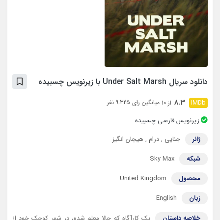
دانلود سریال Under Salt Marsh با زیرنویس چسبیده
8.3
میانگین رای 9.325 نفر
از 10
زیرنویس فارسی چسبیده
ژانر
جنایی
,
درام
,
هیجان انگیز
شبکه
Sky Max
محصول
United Kingdom
زبان
English
خلاصه داستان
یک کارآگاه که حالا معلم شده، در شهر کوچک خود از