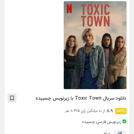
دانلود سریال Toxic Town با زیرنویس چسبیده
8.9
میانگین رای 8.325 نفر
از 10
زیرنویس فارسی چسبیده
ژانر
درام