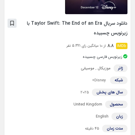
دانلود سریال Taylor Swift: The End of an Era با
زیرنویس چسبیده
8.8
میانگین رای 5.321 نفر
از 10
زیرنویس فارسی چسبیده
ژانر
موزیکال
,
موسیقی
شبکه
Disney+
سال های پخش
2025
محصول
United Kingdom
زبان
English
مدت زمان
45 دقیقه