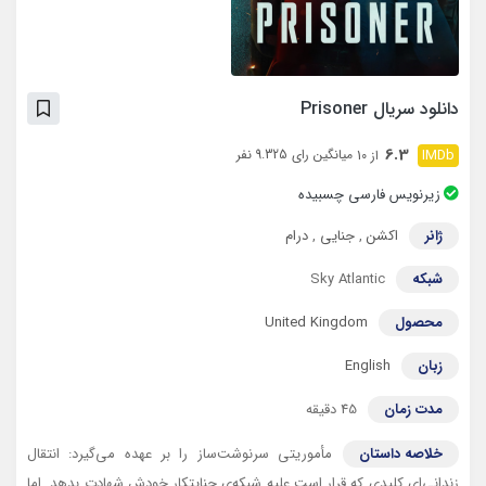
دانلود سریال Prisoner
6.3
میانگین رای 9.325 نفر
از 10
زیرنویس فارسی چسبیده
ژانر
اکشن
,
جنایی
,
درام
شبکه
Sky Atlantic
محصول
United Kingdom
زبان
English
مدت زمان
45 دقیقه
خلاصه داستان
مأموریتی سرنوشت‌ساز را بر عهده می‌گیرد: انتقال
زندانی‌ای کلیدی که قرار است علیه شبکه‌ی جنایتکار خودش شهادت بدهد. اما