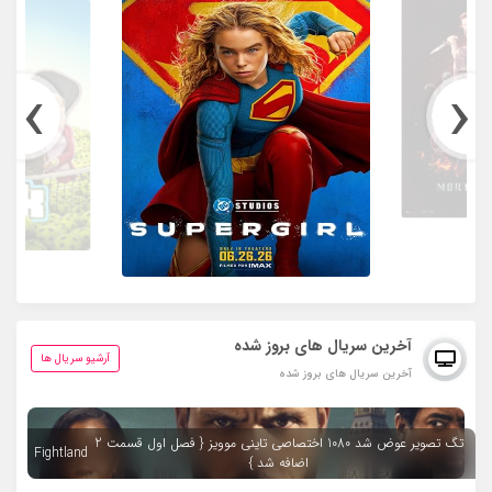
›
‹
آخرین سریال های بروز شده
آرشیو سریال ها
آخرین سریال های بروز شده
تگ تصویر عوض شد 1080 اختصاصی تاینی موویز { فصل اول قسمت 2
Fightland
اضافه شد }