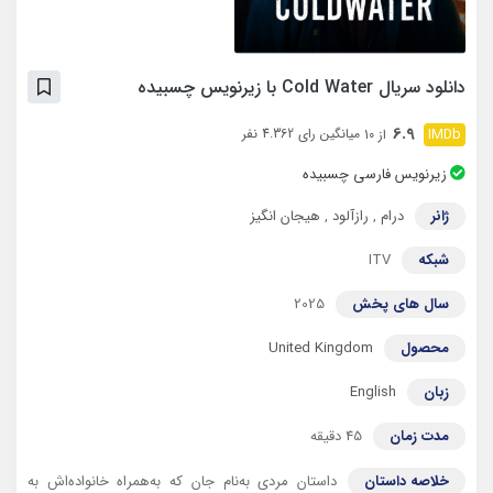
دانلود سریال Cold Water با زیرنویس چسبیده
6.9
میانگین رای 4.362 نفر
از 10
زیرنویس فارسی چسبیده
ژانر
درام
,
رازآلود
,
هیجان انگیز
شبکه
ITV
سال های پخش
2025
محصول
United Kingdom
زبان
English
مدت زمان
45 دقیقه
خلاصه داستان
داستان مردی به‌نام جان که به‌همراه خانواده‌اش به